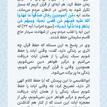
زمان حفظ کرد، هر آیه‌ای از قرآن کریم که بسیار
تکرار شود به راحتی در اذهان مردم می‌ماند،
مانند آیه
«
مِّنَ ٱلمومِنِينَ رِجَال صَدَقُواْ مَا عَٰهَدُواْ
ٱللَّهَ عَلَيه فَمِنهُم مَّن قَضَىٰ نَحبَهُۥ وَمِنهُم مَّن
يَنتَظِرُ وَمَا بَدَّلُواْ تَبدِيلا
»
(سوره احزاب/ آیه ۲۲) که
این آیه را اغلب مردم پس از شهادت سردار حاج
قاسم سلیمانی حفظ شدند.
وی در پاسخ به این مسئله که حفظ قرآن چه
اثری بر زندگی دارد، گفت: وقتی آیات را حفظ
شویم سبک زندگی را از همان آیات دریافت
می‌کنیم و درگیر ظواهر دین نمی‌شویم،
همچنین وقتی با قرآن کریم مأنوس شویم،
زندگی ما پر برکت می‌شود.
ابوالقاسمی با این پرسش که آیا حفظ کلام الهی
اثر دارد، تصریح کرد: بله وقتی آیات را حفظ
شویم سبک زندگی را از همان آیات دریافت
می‌کنیم و درگیر ظواهر دین نمی‌شویم، یکی از
معجزه آیات این است که از کنار هم گذاشتن