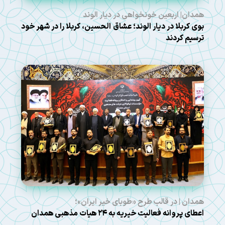
همدان| اربعین خونخواهی در دیار الوند
بوی کربلا در دیار الوند؛ عشاق الحسین، کربلا را در شهر خود
ترسیم کردند
همدان | در قالب طرح «طوبای خیر ایران»؛
اعطای پروانه فعالیت خیریه به ۲۴ هیات مذهبی همدان