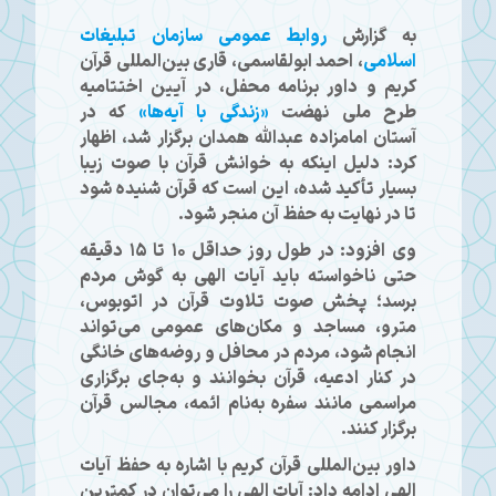
به گزارش
روابط عمومی سازمان تبلیغات
اسلامی
، احمد ابولقاسمی، قاری بین‌المللی قرآن
کریم و داور برنامه محفل، در آیین اختتامیه
طرح ملی نهضت
«
زندگی با آیه‌ها
»
که در
آستان امامزاده عبدالله همدان برگزار شد، اظهار
کرد: دلیل اینکه به خوانش قرآن با صوت زیبا
بسیار تأکید شده، این است که قرآن شنیده شود
تا در نهایت به حفظ آن منجر شود.
وی افزود: در طول روز حداقل ۱۰ تا ۱۵ دقیقه
حتی ناخواسته باید آیات الهی به گوش مردم
برسد؛ پخش صوت تلاوت قرآن در اتوبوس،
مترو، مساجد و مکان‌های عمومی می‌تواند
انجام شود، مردم در محافل و روضه‌های خانگی
در کنار ادعیه، قرآن بخوانند و به‌جای برگزاری
مراسمی مانند سفره به‌نام ائمه، مجالس قرآن
برگزار کنند.
داور بین‌المللی قرآن کریم با اشاره به حفظ آیات
الهی ادامه داد: آیات الهی را می‌توان در کمترین