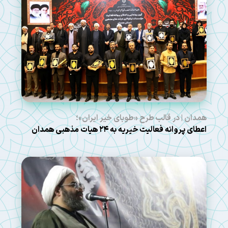
همدان | در قالب طرح «طوبای خیر ایران»؛
اعطای پروانه فعالیت خیریه به ۲۴ هیات مذهبی همدان